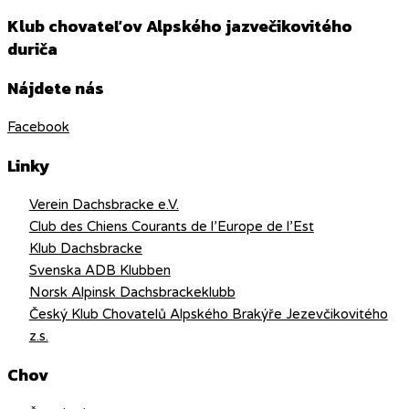
Klub chovateľov Alpského jazvečikovitého
duriča
Nájdete nás
Facebook
Linky
Verein Dachsbracke e.V.
Club des Chiens Courants de l’Europe de l’Est
Klub Dachsbracke
Svenska ADB Klubben
Norsk Alpinsk Dachsbrackeklubb
Český Klub Chovatelů Alpského Brakýře Jezevčikovitého
z.s.
Chov