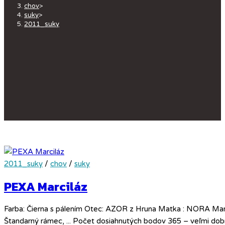
chov
>
suky
>
2011_suky
2011_suky
/
chov
/
suky
PEXA Marciláz
Farba: Čierna s pálením Otec: AZOR z Hruna Matka : NORA Marci
Štandarný rámec, ... Počet dosiahnutých bodov 365 – veľmi dob