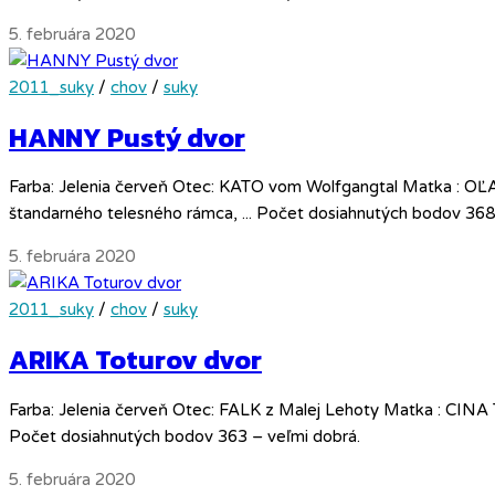
5. februára 2020
2011_suky
/
chov
/
suky
HANNY Pustý dvor
Farba: Jelenia červeň Otec: KATO vom Wolfgangtal Matka : OĽA
štandarného telesného rámca, ... Počet dosiahnutých bodov 368
5. februára 2020
2011_suky
/
chov
/
suky
ARIKA Toturov dvor
Farba: Jelenia červeň Otec: FALK z Malej Lehoty Matka : CINA T
Počet dosiahnutých bodov 363 – veľmi dobrá.
5. februára 2020