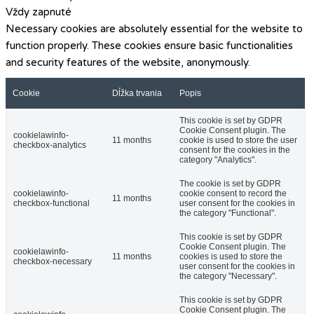
Vždy zapnuté
Necessary cookies are absolutely essential for the website to
function properly. These cookies ensure basic functionalities
and security features of the website, anonymously.
Cookie
Dĺžka trvania
Popis
This cookie is set by GDPR
Cookie Consent plugin. The
cookielawinfo-
11 months
cookie is used to store the user
checkbox-analytics
consent for the cookies in the
category "Analytics".
The cookie is set by GDPR
cookielawinfo-
cookie consent to record the
11 months
checkbox-functional
user consent for the cookies in
the category "Functional".
This cookie is set by GDPR
Cookie Consent plugin. The
cookielawinfo-
11 months
cookies is used to store the
checkbox-necessary
user consent for the cookies in
the category "Necessary".
This cookie is set by GDPR
Cookie Consent plugin. The