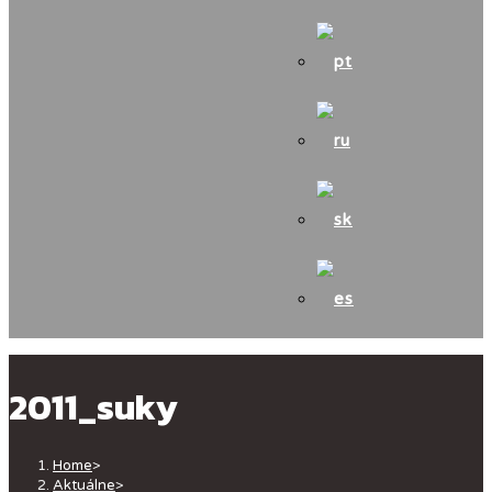
2011_suky
Home
>
Aktuálne
>