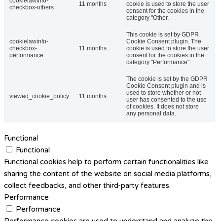
cookielawinfo-
11 months
cookie is used to store the user
checkbox-others
consent for the cookies in the
category "Other.
This cookie is set by GDPR
cookielawinfo-
Cookie Consent plugin. The
checkbox-
11 months
cookie is used to store the user
performance
consent for the cookies in the
category "Performance".
The cookie is set by the GDPR
Cookie Consent plugin and is
used to store whether or not
viewed_cookie_policy
11 months
user has consented to the use
of cookies. It does not store
any personal data.
Functional
Functional
Functional cookies help to perform certain functionalities like
sharing the content of the website on social media platforms,
collect feedbacks, and other third-party features.
Performance
Performance
Performance cookies are used to understand and analyze the