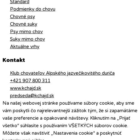
Štandard
Podmienky do chovu
Chovné psy
Chovné suky
Psy mimo chov
Suky mimo chov
Aktuálne vrhy
Kontakt
Klub chovateľov Alpského jazvečikovitého duriča
+421 907 800 311
www.kchajd.sk
predseda@kchajd.sk
Na našej webovej stránke používame súbory cookie, aby sme
vám poskytli čo najrelevantnejší zážitok tým, že si zapamätáme
vaše preferencie a opakované návštevy. Kliknutím na „Prijať
všetko“ súhlasíte s používaním VŠETKÝCH súborov cookie.
Môžete však navštíviť „Nastavenia cookie“ a poskytnúť