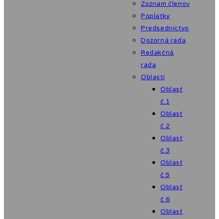
Zoznam členov
Poplatky
Predsedníctvo
Dozorná rada
Redakčná
rada
Oblasti
Oblasť
č.1
Oblasť
č.2
Oblasť
č.3
Oblasť
č.5
Oblasť
č.6
Oblasť