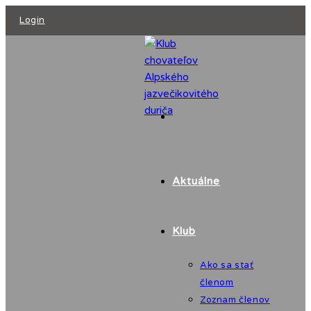
Skip
Login
to
content
Aktuálne
Klub
Ako sa stať
členom
Zoznam členov