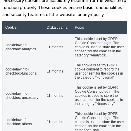
Necessary cookies are absolutely essential for the website to
function properly. These cookies ensure basic functionalities
and security features of the website, anonymously.
Cookie
Dĺžka trvania
Popis
This cookie is set by GDPR
Cookie Consent plugin. The
cookielawinfo-
11 months
cookie is used to store the user
checkbox-analytics
consent for the cookies in the
category "Analytics".
The cookie is set by GDPR
cookielawinfo-
cookie consent to record the
11 months
checkbox-functional
user consent for the cookies in
the category "Functional".
This cookie is set by GDPR
Cookie Consent plugin. The
cookielawinfo-
11 months
cookies is used to store the
checkbox-necessary
user consent for the cookies in
the category "Necessary".
This cookie is set by GDPR
Cookie Consent plugin. The
cookielawinfo-
11 months
cookie is used to store the user
checkbox-others
consent for the cookies in the
category "Other.