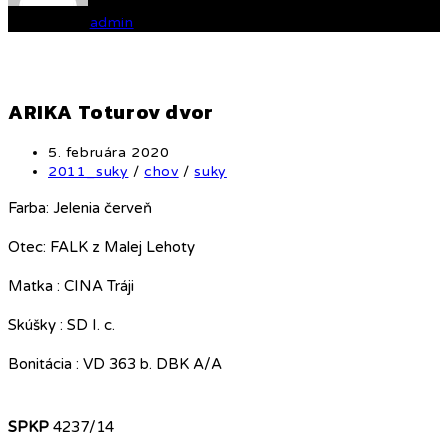
Written by
admin
ARIKA Toturov dvor
Post
5. februára 2020
published:
Post
2011_suky
/
chov
/
suky
category:
Farba: Jelenia červeň
Otec: FALK z Malej Lehoty
Matka : CINA Tráji
Skúšky : SD I. c.
Bonitácia : VD 363 b. DBK A/A
SPKP
4237/14