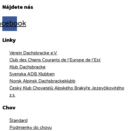
Nájdete nás
acebook
Linky
Verein Dachsbracke e.V.
Club des Chiens Courants de l’Europe de l’Est
Klub Dachsbracke
Svenska ADB Klubben
Norsk Alpinsk Dachsbrackeklubb
Český Klub Chovatelů Alpského Brakýře Jezevčikovitého
z.s.
Chov
Štandard
Podmienky do chovu