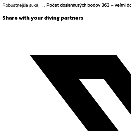
Robustnejšia suka, …
Počet dosiahnutých bodov 363 – veľmi d
Share
Share with your diving partners
this
Opens
content
in
a
new
window