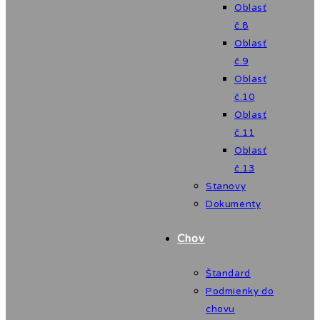
Oblasť
č.8
Oblasť
č.9
Oblasť
č.10
Oblasť
č.11
Oblasť
č.13
Stanovy
Dokumenty
Chov
Štandard
Podmienky do
chovu