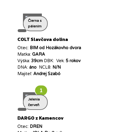
Čierna s
pálením
COLT Slavčova dolina
Otec:
BIM od Hozákovho dvora
Matka:
GARA
Výška:
39cm
DBK:
Vek:
5 rokov
DNA:
áno
NCL8:
N/N
Majiteľ:
Andrej Szabó
1
Jelenia
červeň
DARGO z Kamencov
Otec:
DREN