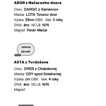
ARON z Mečarovho dvora
Otec:
DARGO z Kamencov
Matka:
LOTA Toturov dvor
Výška:
39cm
DBK:
Vek:
3 roky
DNA:
áno
NCL8:
N/N
Majiteľ:
Peter Mečar
Jelenia
červeň
ASTA z Tvrdošova
Otec:
DREN z Chrástkovej
Matka:
ODY spod Striebornej
Výška:
cm
DBK:
Vek:
4 roky
DNA:
áno
NCL8:
N/N
Majiteľ: