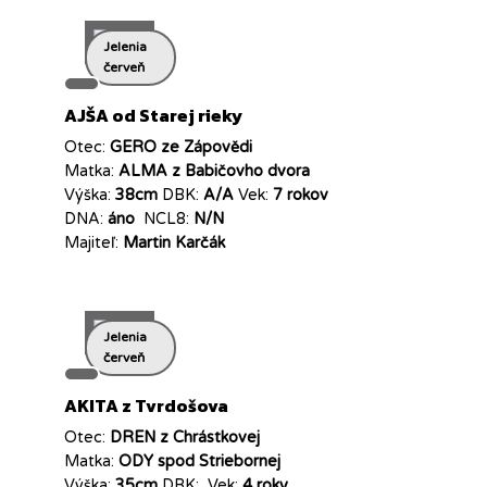
Jelenia
červeň
AJŠA od Starej rieky
Otec:
GERO ze Zápovědi
Matka:
ALMA z Babičovho dvora
Výška:
38cm
DBK:
A/A
Vek:
7 rokov
DNA:
áno
NCL8:
N/N
Majiteľ:
Martin Karčák
Jelenia
červeň
AKITA z Tvrdošova
Otec:
DREN z Chrástkovej
Matka:
ODY spod Striebornej
Výška:
35cm
DBK:
Vek:
4 roky