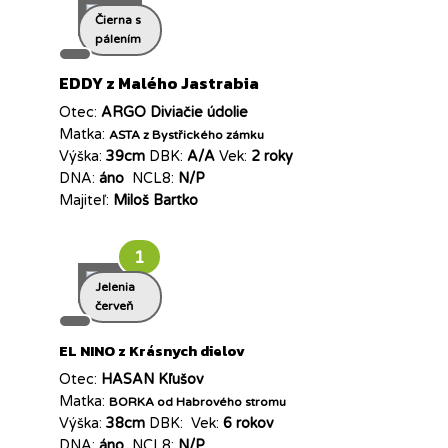
Čierna s
pálením
EDDY z Malého Jastrabia
Otec:
ARGO Diviačie údolie
Matka:
ASTA z Bystřického zámku
Výška:
39cm
DBK:
A/A
Vek:
2 roky
DNA:
áno
NCL8:
N/P
Majiteľ:
Miloš Bartko
1
Jelenia
červeň
EL NINO z Krásnych dielov
Otec:
HASAN Kľušov
Matka:
BORKA od Habrového stromu
Výška:
38cm
DBK:
Vek:
6 rokov
DNA:
áno
NCL8:
N/P