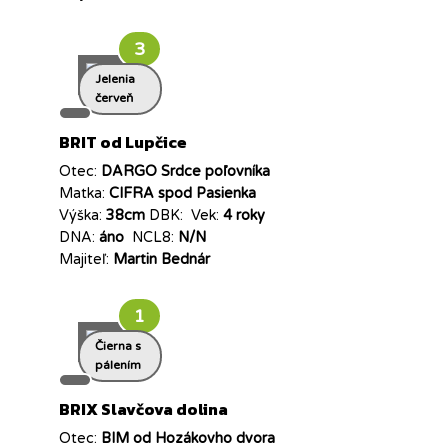
3
Jelenia
červeň
BRIT od Lupčice
Otec:
DARGO Srdce poľovníka
Matka:
CIFRA spod Pasienka
Výška:
38cm
DBK:
Vek:
4 roky
DNA:
áno
NCL8:
N/N
Majiteľ:
Martin Bednár
1
Čierna s
pálením
BRIX Slavčova dolina
Otec:
BIM od Hozákovho dvora