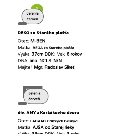
1
Jelenia
červeň
DEKO zo Starého plášťa
Otec:
M-BEN
Matka:
BEGA zo Starého plášťa
Výška:
37cm
DBK:
Vek:
6 rokov
DNA:
áno
NCL8:
N/N
Majiteľ:
Mgr. Radoslav Sikeť
Jelenia
červeň
div. AMY z Karčákovho dvora
Otec:
LADAAD z Nízkych Beskýd
Matka:
AJŠA od Starej rieky