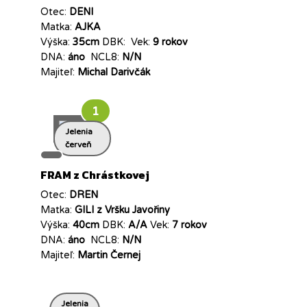
Otec:
DENI
Matka:
AJKA
Výška:
35cm
DBK:
Vek:
9 rokov
DNA:
áno
NCL8:
N/N
Majiteľ:
Michal Darivčák
1
Jelenia
červeň
FRAM z Chrástkovej
Otec:
DREN
Matka:
GILI z Vršku Javořiny
Výška:
40cm
DBK:
A/A
Vek:
7 rokov
DNA:
áno
NCL8:
N/N
Majiteľ:
Martin Černej
Jelenia