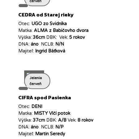
červeň
CEDRA od Starej rieky
Otec:
UGO zo Svidníka
Matka:
ALMA z Babičovho dvora
Výška:
36cm
DBK:
Vek:
5 rokov
DNA:
áno
NCL8:
N/N
Majiteľ:
Ingrid Báťková
Jelenia
červeň
CIFRA spod Pasienka
Otec:
DENI
Matka:
MISTY Vlčí potok
Výška:
37cm
DBK:
A/B
Vek:
8 rokov
DNA:
áno
NCL8:
N/P
Majiteľ:
Martin Seredy