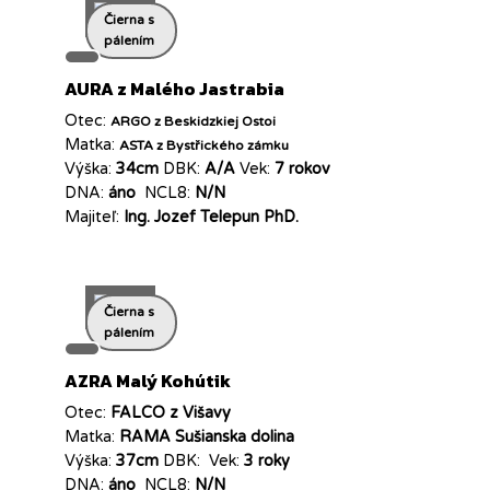
Čierna s
pálením
AURA z Malého Jastrabia
Otec:
ARGO z Beskidzkiej Ostoi
Matka:
ASTA z Bystřického zámku
Výška:
34cm
DBK:
A/A
Vek:
7 rokov
DNA:
áno
NCL8:
N/N
Majiteľ:
Ing. Jozef Telepun PhD.
Čierna s
pálením
AZRA Malý Kohútik
Otec:
FALCO z Višavy
Matka:
RAMA Sušianska dolina
Výška:
37cm
DBK:
Vek:
3 roky
DNA:
áno
NCL8:
N/N