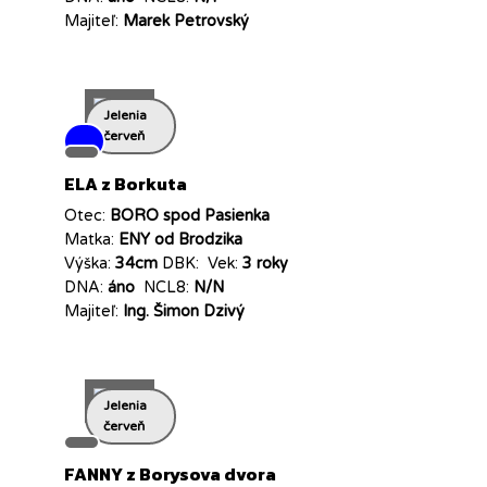
Majiteľ:
Marek Petrovský
Jelenia
červeň
ELA z Borkuta
Otec:
BORO spod Pasienka
Matka:
ENY od Brodzika
Výška:
34cm
DBK:
Vek:
3 roky
DNA:
áno
NCL8:
N/N
Majiteľ:
Ing. Šimon Dzivý
Jelenia
červeň
FANNY z Borysova dvora