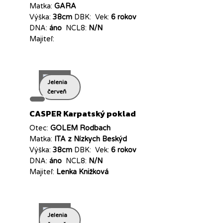
Matka:
GARA
Výška:
38cm
DBK:
Vek:
6 rokov
DNA:
áno
NCL8:
N/N
Majiteľ:
Jelenia
červeň
CASPER Karpatský poklad
Otec:
GOLEM Rodbach
Matka:
ITA z Nízkych Beskýd
Výška:
38cm
DBK:
Vek:
6 rokov
DNA:
áno
NCL8:
N/N
Majiteľ:
Lenka Knižková
Jelenia