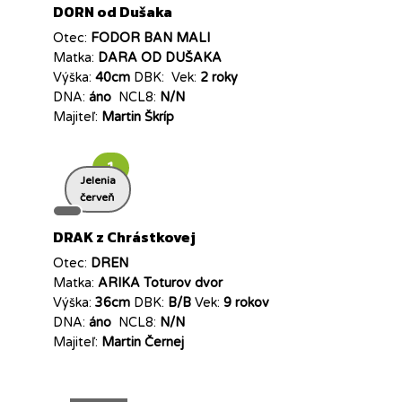
DORN od Dušaka
Otec:
FODOR BAN MALI
Matka:
DARA OD DUŠAKA
Výška:
40cm
DBK:
Vek:
2 roky
DNA:
áno
NCL8:
N/N
Majiteľ:
Martin Škríp
1
Jelenia
červeň
DRAK z Chrástkovej
Otec:
DREN
Matka:
ARIKA Toturov dvor
Výška:
36cm
DBK:
B/B
Vek:
9 rokov
DNA:
áno
NCL8:
N/N
Majiteľ:
Martin Černej