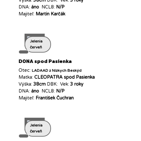
Výška:
38cm
DBK:
Vek:
3 roky
DNA:
áno
NCL8:
N/P
Majiteľ:
Martin Karčák
Jelenia
červeň
DONA spod Pasienka
Otec:
LADAAD z Nízkych Beskýd
Matka:
CLEOPATRA spod Pasienka
Výška:
38cm
DBK:
Vek:
3 roky
DNA:
áno
NCL8:
N/P
Majiteľ:
František Čuchran
Jelenia
červeň