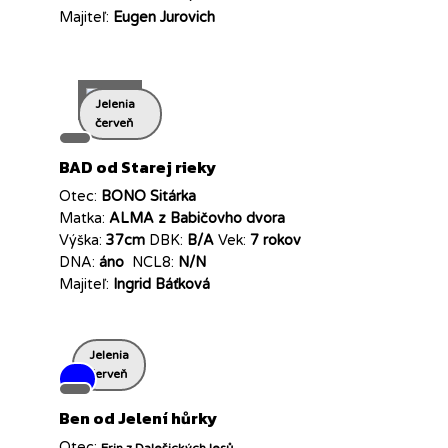
Majiteľ:
Eugen Jurovich
Jelenia
červeň
BAD od Starej rieky
Otec:
BONO Sitárka
Matka:
ALMA z Babičovho dvora
Výška:
37cm
DBK:
B/A
Vek:
7 rokov
DNA:
áno
NCL8:
N/N
Majiteľ:
Ingrid Báťková
Jelenia
červeň
Ben od Jelení hůrky
Otec: