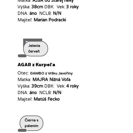
Matka:
AJŠA od Starej rieky
Výška:
38cm
DBK:
Vek:
3 roky
DNA:
áno
NCL8:
N/N
Majiteľ:
Marian Podracki
Jelenia
červeň
AGAR z Kurpeľa
Otec:
GAMBO z Vršku Javořiny
Matka:
MAJRA Nižná Voľa
Výška:
39cm
DBK:
Vek:
4 roky
DNA:
áno
NCL8:
N/N
Majiteľ:
Matúš Fecko
Čierna s
pálením