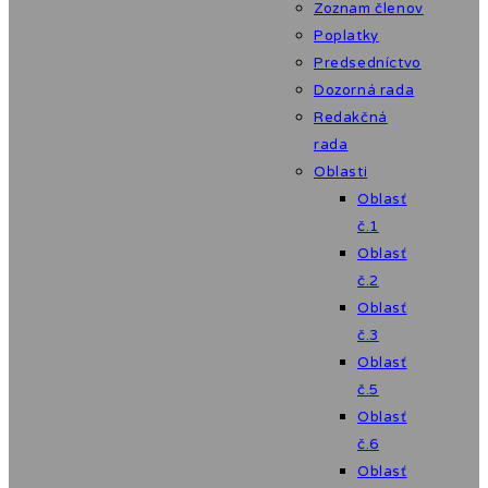
Zoznam členov
Poplatky
Predsedníctvo
Dozorná rada
Redakčná
rada
Oblasti
Oblasť
č.1
Oblasť
č.2
Oblasť
č.3
Oblasť
č.5
Oblasť
č.6
Oblasť