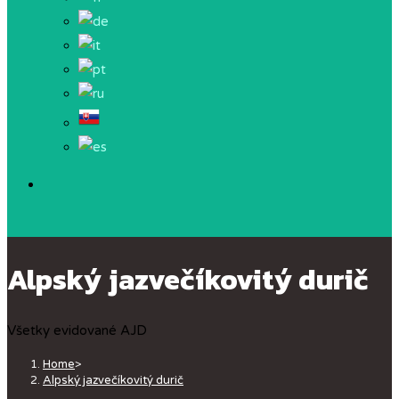
Alpský jazvečíkovitý durič
Všetky evidované AJD
Home
>
Alpský jazvečíkovitý durič