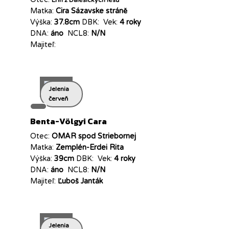
Erin z Dalešických lesů
Matka:
Cira Sázavske stráně
Výška:
37.8cm
DBK:
Vek:
4 roky
DNA:
áno
NCL8:
N/N
Majiteľ:
Jelenia
červeň
Benta-Völgyi Cara
Otec:
OMAR spod Striebornej
Matka:
Zemplén-Erdei Rita
Výška:
39cm
DBK:
Vek:
4 roky
DNA:
áno
NCL8:
N/N
Majiteľ:
Ľuboš Janták
Jelenia