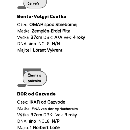
červeň
Benta-Völgyi Csutka
Otec:
OMAR spod Striebornej
Matka:
Zemplén-Erdei Rita
Výška:
37cm
DBK:
A/A
Vek:
4 roky
DNA:
áno
NCL8:
N/N
Majiteľ:
Lóránt Vykrent
Čierna s
pálením
BOR od Gazvode
Otec:
IKAR od Gazvode
Matka:
FINA von der Apriacheralm
Výška:
37cm
DBK:
Vek:
3 roky
DNA:
áno
NCL8:
N/P
Majiteľ:
Norbert Löče