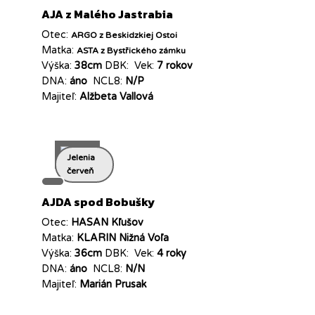
AJA z Malého Jastrabia
Otec:
ARGO z Beskidzkiej Ostoi
Matka:
ASTA z Bystřického zámku
Výška:
38cm
DBK:
Vek:
7 rokov
DNA:
áno
NCL8:
N/P
Majiteľ:
Alžbeta Vallová
Jelenia
červeň
AJDA spod Bobušky
Otec:
HASAN Kľušov
Matka:
KLARIN Nižná Voľa
Výška:
36cm
DBK:
Vek:
4 roky
DNA:
áno
NCL8:
N/N
Majiteľ:
Marián Prusak