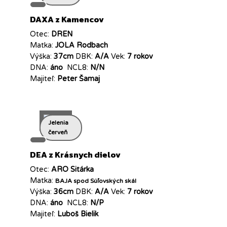
DAXA z Kamencov
Otec:
DREN
Matka:
JOLA Rodbach
Výška:
37cm
DBK:
A/A
Vek:
7 rokov
DNA:
áno
NCL8:
N/N
Majiteľ:
Peter Šamaj
Jelenia
červeň
DEA z Krásnych dielov
Otec:
ARO Sitárka
Matka:
BAJA spod Súľovských skál
Výška:
36cm
DBK:
A/A
Vek:
7 rokov
DNA:
áno
NCL8:
N/P
Majiteľ:
Luboš Bielik