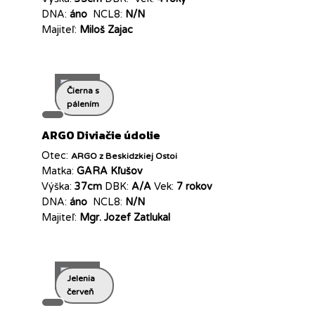
DNA:
áno
NCL8:
N/N
Majiteľ:
Miloš Zajac
Čierna s
pálením
ARGO Diviačie údolie
Otec:
ARGO z Beskidzkiej Ostoi
Matka:
GARA Kľušov
Výška:
37cm
DBK:
A/A
Vek:
7 rokov
DNA:
áno
NCL8:
N/N
Majiteľ:
Mgr. Jozef Zatlukal
Jelenia
červeň