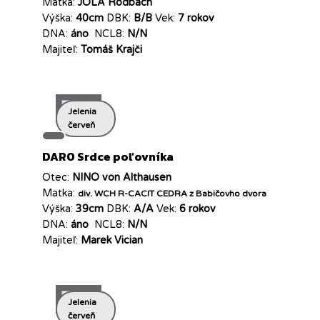
Matka:
JOLA Rodbach
Výška:
40cm
DBK:
B/B
Vek:
7 rokov
DNA:
áno
NCL8:
N/N
Majiteľ:
Tomáš Krajči
Jelenia
červeň
DARO Srdce poľovníka
Otec:
NINO von Althausen
Matka:
div. WCH R-CACIT CEDRA z Babičovho dvora
Výška:
39cm
DBK:
A/A
Vek:
6 rokov
DNA:
áno
NCL8:
N/N
Majiteľ:
Marek Vician
Jelenia
červeň