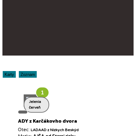
1
Jelenia
červeň
ADY z Karčákovho dvora
Otec:
LADAAD z Nízkych Beskýd