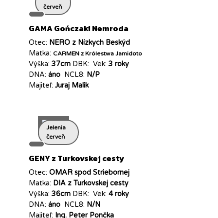
červeň
GAMA Gończaki Nemroda
Otec:
NERO z Nízkych Beskýd
Matka:
CARMEN z Królestwa Jamidoto
Výška:
37cm
DBK:
Vek:
3 roky
DNA:
áno
NCL8:
N/P
Majiteľ:
Juraj Malik
Jelenia
červeň
GENY z Turkovskej cesty
Otec:
OMAR spod Striebornej
Matka:
DIA z Turkovskej cesty
Výška:
36cm
DBK:
Vek:
4 roky
DNA:
áno
NCL8:
N/N
Majiteľ:
Ing. Peter Pončka