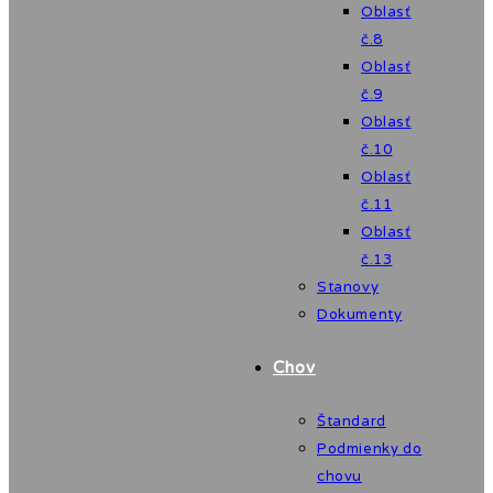
Oblasť
č.8
Oblasť
č.9
Oblasť
č.10
Oblasť
č.11
Oblasť
č.13
Stanovy
Dokumenty
Chov
Štandard
Podmienky do
chovu