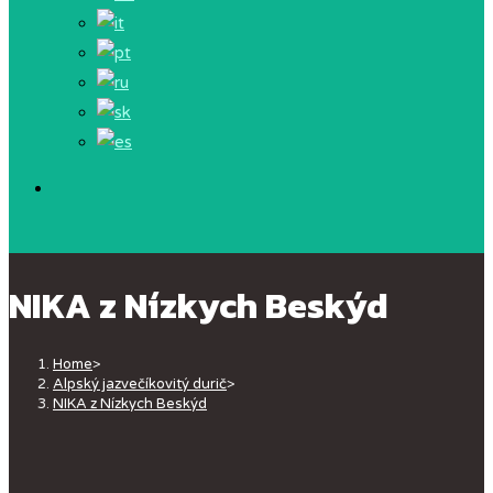
NIKA z Nízkych Beskýd
Home
>
Alpský jazvečíkovitý durič
>
NIKA z Nízkych Beskýd