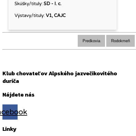
Skúšky/tituly:
SD - I. c.
Výstavy/tituly:
V1, CAJC
Predkovia
Rodokmeň
Klub chovateľov Alpského jazvečikovitého
duriča
Nájdete nás
acebook
Linky