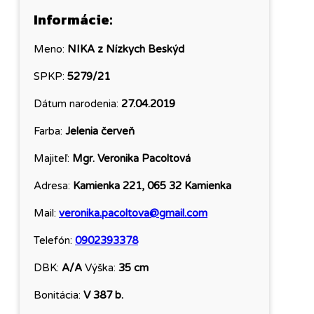
Informácie:
Meno:
NIKA z Nízkych Beskýd
SPKP:
5279/21
Dátum narodenia:
27.04.2019
Farba:
Jelenia červeň
Majiteľ:
Mgr. Veronika Pacoltová
Adresa:
Kamienka 221, 065 32 Kamienka
Mail:
veronika.pacoltova@gmail.com
Telefón:
0902393378
DBK:
A/A
Výška:
35 cm
Bonitácia:
V 387 b.