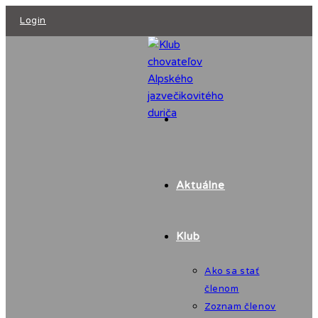
Skip
Login
to
content
Aktuálne
Klub
Ako sa stať
členom
Zoznam členov