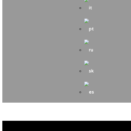
Zasiahla nás smutná sprá