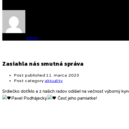
Written by
admin
Zasiahla nás smutná správa
Post published:
11. marca 2023
Post category:
aktuality
Srdiečko dotĺklo a z našich radov odišiel na večnosť výborný kyn
Pavel Podhájecký.
Česť jeho pamiatke!