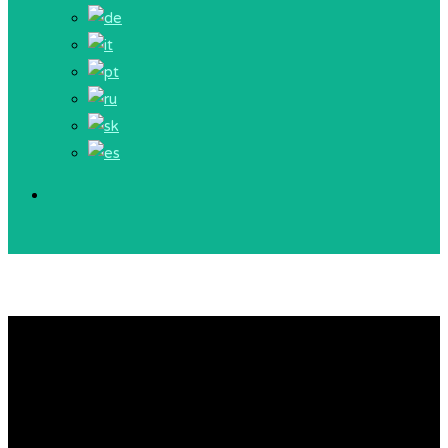
Klubový výber na
vrcholové podujatia
Pohár Gustava Kořínka a