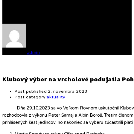
Memoriál Alojza Riška
Written by
admin
Klubový výber na vrcholové podujatia Poh
Post published:
2. novembra 2023
Post category:
aktuality
Dňa 29.10.2023 sa vo Veľkom Rovnom uskutočnil Klubový výbe
rozhodcovia z výkonu Peter Šamaj a Albín Boroš. Tretím členo
prihlásených šesť jedincov, no nakoniec sa výberu zúčastnili piati 
Martin Seredy so sukou Cifra spod Pasienka