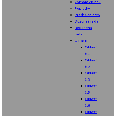
Zoznam členov
Poplatky
Predsedníctvo
Dozorná rada
Redakčná
rada
Oblasti
Oblasť
č.1
Oblasť
č.2
Oblasť
č.3
Oblasť
č.5
Oblasť
č.6
Oblasť