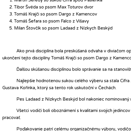
Tibor Švéda so psom Max Toturov dvor
Tomáš Krajči so psom Dargo z Kamencov
Tomáš Šefara so psom Falco z Višavy
Milan Štovčík so psom Ladaad z Nízkych Beskýd
Ako prvá disciplína bola preskúšaná odvaha v diviačom oplôt
ukončení tejto disciplíny Tomáš Krajči so psom Dargo z Kamenc
Ďalšou skúšanou disciplínou bolo správanie sa na stanovišti a
Najlepšie hodnotenou sukou celého výberu sa stala Cifra sp
Gustava Kořínka, ktorý sa tento rok uskutoční v Čechách.
Pes Ladaad z Nízkych Beskýd bol nakoniec nominovaný na 
Všetci vodiči boli oboznámení s kvalitami svojich jedincov a t
pracovať.
Poďakovanie patrí celému organizačnému výboru, vodičo