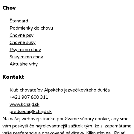
Chov
Štandard
Podmienky do chovu
Chovné psy
Chovné suky
Psy mimo chov
Suky mimo chov
Aktuálne vrhy
Kontakt
Klub chovateľov Alpského jazvečikovitého duriča
+421 907 800 311
www.kchajd.sk
predseda@kchajd.sk
Na našej webovej stránke používame súbory cookie, aby sme
vám poskytli čo najrelevantnejší zážitok tým, že si zapamätáme
vaše preferencie a opakované návštevy. Kliknutím na „Prijať