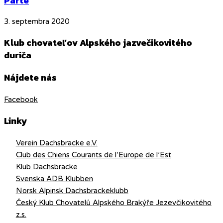
Parte
3. septembra 2020
Klub chovateľov Alpského jazvečikovitého
duriča
Nájdete nás
Facebook
Linky
Verein Dachsbracke e.V.
Club des Chiens Courants de l’Europe de l’Est
Klub Dachsbracke
Svenska ADB Klubben
Norsk Alpinsk Dachsbrackeklubb
Český Klub Chovatelů Alpského Brakýře Jezevčikovitého
z.s.