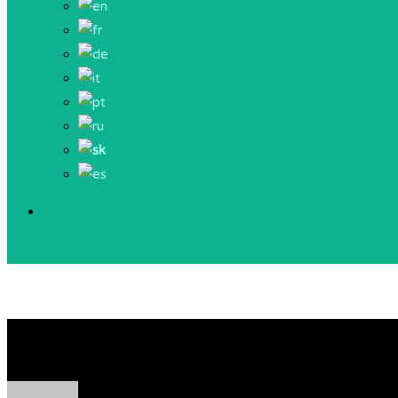
Došlé priania z ústredia