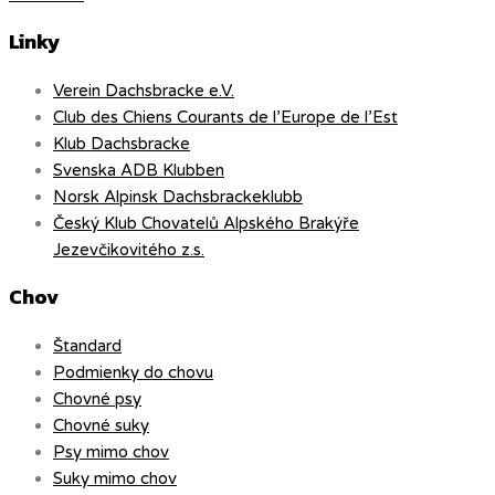
Linky
Verein Dachsbracke e.V.
Club des Chiens Courants de l’Europe de l’Est
Klub Dachsbracke
Svenska ADB Klubben
Norsk Alpinsk Dachsbrackeklubb
Český Klub Chovatelů Alpského Brakýře
Jezevčikovitého z.s.
Chov
Štandard
Podmienky do chovu
Chovné psy
Chovné suky
Psy mimo chov
Suky mimo chov