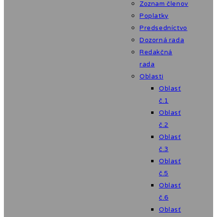
Zoznam členov
Poplatky
Predsedníctvo
Dozorná rada
Redakčná
rada
Oblasti
Oblasť
č.1
Oblasť
č.2
Oblasť
č.3
Oblasť
č.5
Oblasť
č.6
Oblasť