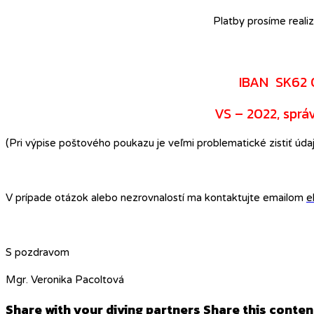
Platby prosíme reali
IBAN SK62 
VS – 2022, sprá
(Pri výpise poštového poukazu je veľmi problematické zistiť údaj
V prípade otázok alebo nezrovnalostí ma kontaktujte emailom
e
S pozdravom
Mgr. Veronika Pacoltová
Share with your diving partners
Share this conten