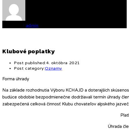
Written by
admin
Klubové poplatky
Post published:
4. októbra 2021
Post category:
Oznamy
Forma úhrady
Na základe rozhodnutia Výboru KCHAJD a doterajších skúseno
budúce obdobie
bezpodmienečne dodržiavali termín úhrady
člen
zabezpečená celková činnosť Klubu chovateľov alpského jazvečí
Plat
Úhrada čle