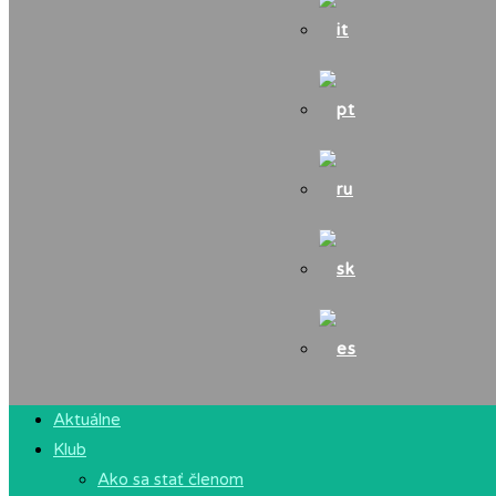
Aktuálne
Klub
Ako sa stať členom