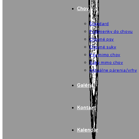
Chov
Štandard
Podmienky do chovu
Chovné psy
Chovné suky
Psy mimo chov
Suky mimo chov
Aktuálne párenia/vrhy
Galéria
Kontakt
Kalendár