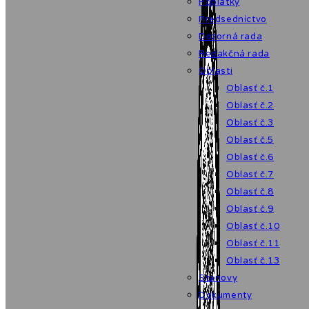
Poplatky
Predsedníctvo
Dozorná rada
Redakčná rada
Oblasti
Oblasť č.1
Oblasť č.2
Oblasť č.3
Oblasť č.5
Oblasť č.6
Oblasť č.7
Oblasť č.8
Oblasť č.9
Oblasť č.10
Oblasť č.11
Oblasť č.13
Stanovy
Dokumenty