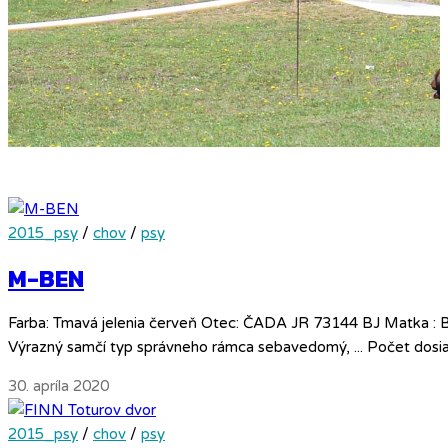
2015_psy
/
chov
/
psy
M-BEN
Farba: Tmavá jelenia červeň Otec: ČADA JR 73144 BJ Matka : B
Výrazný samčí typ správneho rámca sebavedomý, ... Počet dosi
30. apríla 2020
2015_psy
/
chov
/
psy