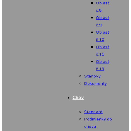
Oblasť
č.8
Oblasť
č.9
Oblasť
č.10
Oblasť
č.11
Oblasť
č.13
Stanovy
Dokumenty
Chov
Štandard
Podmienky do
chovu