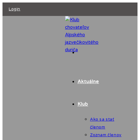
Login
Aktuálne
Klub
Ako sa stať
členom
Zoznam členov