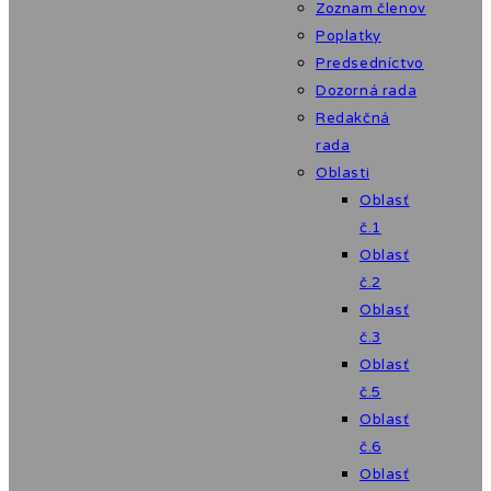
Zoznam členov
Poplatky
Predsedníctvo
Dozorná rada
Redakčná
rada
Oblasti
Oblasť
č.1
Oblasť
č.2
Oblasť
č.3
Oblasť
č.5
Oblasť
č.6
Oblasť