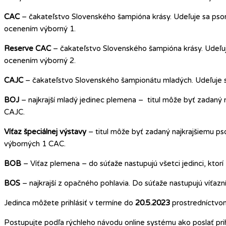
CAC
– čakateľstvo Slovenského šampióna krásy. Udeľuje sa psom
ocenením výborný 1.
Reserve CAC
– čakateľstvo Slovenského šampióna krásy. Udeľuj
ocenením výborný 2.
CAJC
– čakateľstvo Slovenského šampionátu mladých. Udeľuje s
BOJ
– najkrajší mladý jedinec plemena – titul môže byť zadaný
CAJC.
Víťaz špeciálnej výstavy
– titul môže byť zadaný najkrajšiemu ps
výborných 1 CAC.
BOB
– Víťaz plemena – do súťaže nastupujú všetci jedinci, ktorí 
BOS
– najkrajší z opačného pohlavia. Do súťaže nastupujú víťazn
Jedinca môžete prihlásiť v termíne do
20.5.2023
prostredníctvo
Postupujte podľa rýchleho návodu online systému ako poslať prihl