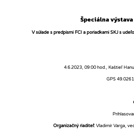
Špeciálna výstava
V súlade s predpismi FCI a poriadkami SKJ s udeľ
4.6.2023, 09:00 hod., Kaštieľ H
GPS 49.026
Prihlasova
Organizačný riaditeľ:
Vladimír Varga, ved