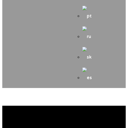
Špeciálna výstava
Hanušovce nad Topľou