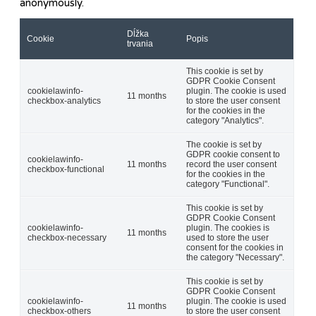
anonymously.
Dĺžka
Cookie
Popis
trvania
This cookie is set by
GDPR Cookie Consent
cookielawinfo-
plugin. The cookie is used
11 months
checkbox-analytics
to store the user consent
for the cookies in the
category "Analytics".
The cookie is set by
GDPR cookie consent to
cookielawinfo-
11 months
record the user consent
checkbox-functional
for the cookies in the
category "Functional".
This cookie is set by
GDPR Cookie Consent
cookielawinfo-
plugin. The cookies is
11 months
checkbox-necessary
used to store the user
consent for the cookies in
the category "Necessary".
This cookie is set by
GDPR Cookie Consent
cookielawinfo-
plugin. The cookie is used
11 months
checkbox-others
to store the user consent