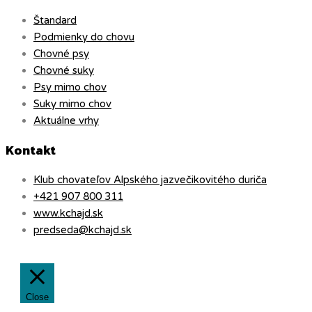
Štandard
Podmienky do chovu
Chovné psy
Chovné suky
Psy mimo chov
Suky mimo chov
Aktuálne vrhy
Kontakt
Klub chovateľov Alpského jazvečikovitého duriča
+421 907 800 311
www.kchajd.sk
predseda@kchajd.sk
Close