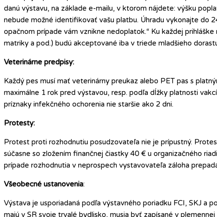
danú výstavu, na základe e-mailu, v ktorom nájdete: výšku popla
nebude možné identifikovať vašu platbu. Úhradu vykonajte do 24 
opačnom prípade vám vznikne nedoplatok.“ Ku každej prihláške m
matriky a pod.) budú akceptované iba v triede mladšieho dorast
Veterinárne predpisy:
Každý pes musí mať veterinárny preukaz alebo PET pas s platným
maximálne 1 rok pred výstavou, resp. podľa dĺžky platnosti vakcí
príznaky infekčného ochorenia nie staršie ako 2 dni.
Protesty:
Protest proti rozhodnutiu posudzovateľa nie je prípustný. Prot
súčasne so zložením finančnej čiastky 40 € u organizačného riad
prípade rozhodnutia v neprospech vystavovateľa záloha prepadá
Všeobecné ustanovenia
:
Výstava je usporiadaná podľa výstavného poriadku FCI, SKJ a p
majú v SR svoje trvalé bydlisko, musia byť zapísané v plemennej