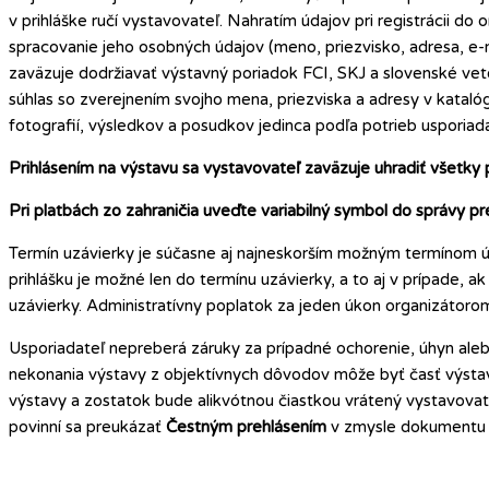
v prihláške ručí vystavovateľ. Nahratím údajov pri registrácii do
spracovanie jeho osobných údajov (meno, priezvisko, adresa, e-m
zaväzuje dodržiavať výstavný poriadok FCI, SKJ a slovenské vet
súhlas so zverejnením svojho mena, priezviska a adresy v kataló
fotografií, výsledkov a posudkov jedinca podľa potrieb usporiad
Prihlásením na výstavu sa vystavovateľ zaväzuje uhradiť všetky 
Pri platbách zo zahraničia uveďte variabilný symbol do správy pr
Termín uzávierky je súčasne aj najneskorším možným termínom ú
prihlášku je možné len do termínu uzávierky, a to aj v prípade, 
uzávierky. Administratívny poplatok za jeden úkon organizátoro
Usporiadateľ nepreberá záruky za prípadné ochorenie, úhyn ale
nekonania výstavy z objektívnych dôvodov môže byť časť výstav
výstavy a zostatok bude alikvótnou čiastkou vrátený vystavovat
povinní sa preukázať
Čestným prehlásením
v zmysle dokumentu „