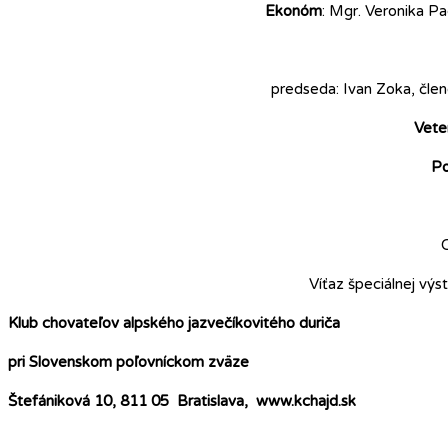
Ekonóm
: Mgr. Veronika P
predseda: Ivan Zoka, člen
Veter
Po
Víťaz špeciálnej výs
Klub chovateľov alpského jazvečíkovitého duriča
pri Slovenskom poľovníckom zväze
Štefániková 10, 811 05 Bratislava, www.kchajd.sk