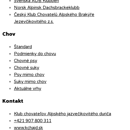
Svenska ADB Klubben
Norsk Alpinsk Dachsbrackeklubb
Český Klub Chovatelů Alpského Brakýře
Jezevčikovitého z.s.
Chov
Štandard
Podmienky do chovu
Chovné psy
Chovné suky
Psy mimo chov
Suky mimo chov
Aktuálne vrhy
Kontakt
Klub chovateľov Alpského jazvečikovitého duriča
+421 907 800 311
www.kchajd.sk