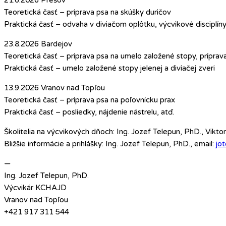
Teoretická časť – príprava psa na skúšky duričov
Praktická časť – odvaha v diviačom oplôtku, výcvikové disciplín
23.8.2026 Bardejov
Teoretická časť – príprava psa na umelo založené stopy, prípra
Praktická časť – umelo založené stopy jelenej a diviačej zveri
13.9.2026 Vranov nad Topľou
Teoretická časť – príprava psa na poľovnícku prax
Praktická časť – posliedky, nájdenie nástrelu, atď.
Školitelia na výcvikových dňoch: Ing. Jozef Telepun, PhD., Vikt
Bližšie informácie a prihlášky: Ing. Jozef Telepun, PhD., email:
jo
—
Ing. Jozef Telepun, PhD.
Výcvikár KCHAJD
Vranov nad Topľou
+421 917 311 544