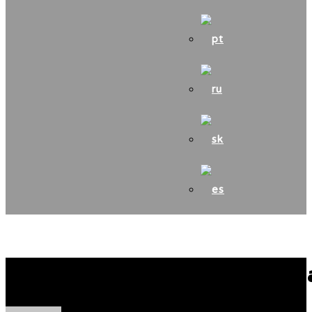
Výcvikové dni oblasť č. 10