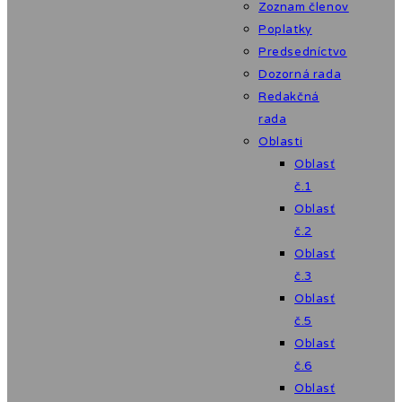
Zoznam členov
Poplatky
Predsedníctvo
Dozorná rada
Redakčná
rada
Oblasti
Oblasť
č.1
Oblasť
č.2
Oblasť
č.3
Oblasť
č.5
Oblasť
č.6
Oblasť