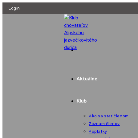
Skip
Login
to
content
Aktuálne
Klub
Ako sa stať členom
Zoznam členov
Poplatky