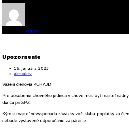
Written by
admin
Upozornenie
Post
15. januára 2023
published:
Post
aktuality
category:
Vážení členovia KCHAJD
Pre pôsobenie chovného jedinca v chove musí byť majiteľ riadn
duriča pri SPZ.
Kým si majiteľ nevysporiada záväzky voči klubu: poplatky za čle
nebude vystavené odporúčanie za párenie.