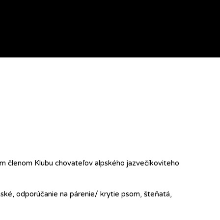
ym členom Klubu chovateľov alpského jazvečíkoviteho
nské, odporúčanie na párenie/ krytie psom, šteňatá,