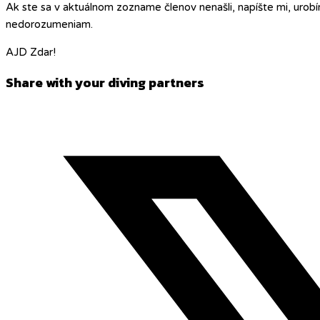
Ak ste sa v aktuálnom zozname členov nenašli, napíšte mi, uro
nedorozumeniam.
AJD Zdar!
Share
Share with your diving partners
this
Opens
content
in
a
new
window