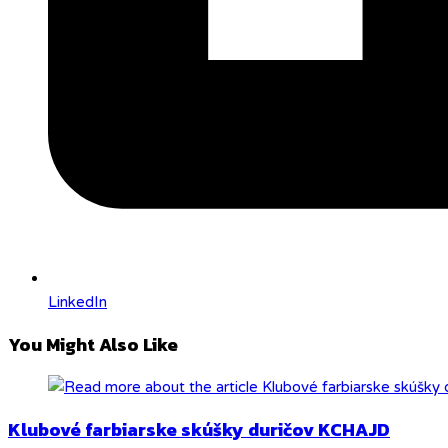
LinkedIn
You Might Also Like
Klubové farbiarske skúšky duričov KCHAJD