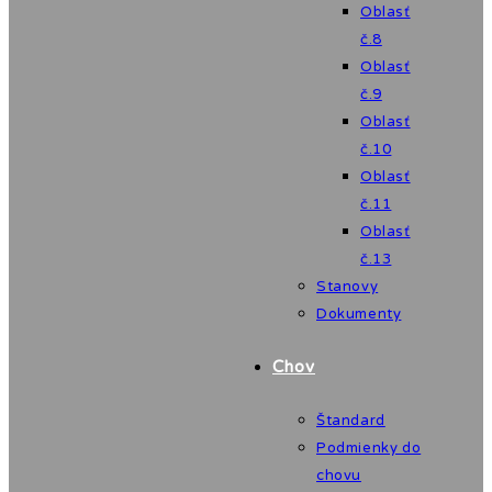
Oblasť
č.8
Oblasť
č.9
Oblasť
č.10
Oblasť
č.11
Oblasť
č.13
Stanovy
Dokumenty
Chov
Štandard
Podmienky do
chovu