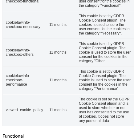
checkbox-functional
user consent for the cookies in
the category "Functional".
This cookie is set by GDPR
Cookie Consent plugin. The
cookielawinfo-
11 months
cookies is used to store the
checkbox-necessary
user consent for the cookies in
the category "Necessary".
This cookie is set by GDPR
Cookie Consent plugin. The
cookielawinfo-
11 months
cookie is used to store the user
checkbox-others
consent for the cookies in the
category "Other.
This cookie is set by GDPR
cookielawinfo-
Cookie Consent plugin. The
checkbox-
11 months
cookie is used to store the user
performance
consent for the cookies in the
category "Performance".
The cookie is set by the GDPR
Cookie Consent plugin and is
used to store whether or not
viewed_cookie_policy
11 months
user has consented to the use
of cookies. It does not store
any personal data.
Functional