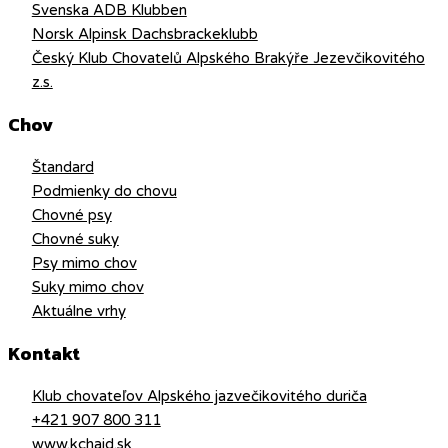
Svenska ADB Klubben
Norsk Alpinsk Dachsbrackeklubb
Český Klub Chovatelů Alpského Brakýře Jezevčikovitého
z.s.
Chov
Štandard
Podmienky do chovu
Chovné psy
Chovné suky
Psy mimo chov
Suky mimo chov
Aktuálne vrhy
Kontakt
Klub chovateľov Alpského jazvečikovitého duriča
+421 907 800 311
www.kchajd.sk