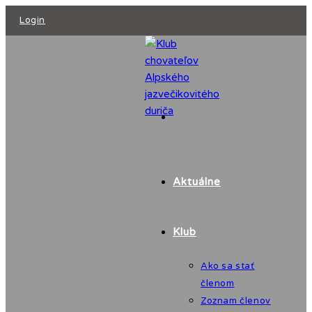
Skip
Login
to
content
Aktuálne
Klub
Ako sa stať
členom
Zoznam členov