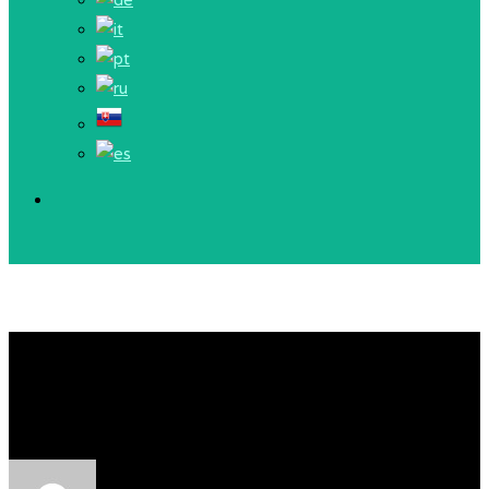
Povýstavný katalóg
Svätý Anton