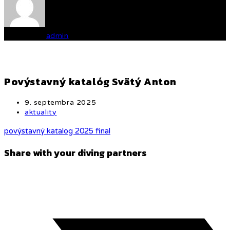
Written by
admin
Povýstavný katalóg Svätý Anton
Post
9. septembra 2025
published:
Post
aktuality
category:
povýstavný katalog 2025 final
Share
Share with your diving partners
this
Opens
content
in
a
new
window