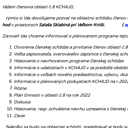
Vážení členovia oblasti č.8 KCHAJD,
týmto si Vás dovoľujeme pozvať na oblastnú schôdzu členov o
hod
v priestoroch
Salaša Sklabiná pri Veľkom Krtíši. (
w
Zároveň Vás chceme informovať o plánovanom programe tejto o
Otvorenie členskej schôdze a privítanie členov oblasti č
Voľba zapisovateľa, overovateľov zápisnice z členskej sc
Hlasovanie o navrhovanom programe členskej schôdze
Informácie o udalostiach v KCHAJD v za predošlé obdobi
Informácie o voľbách nového predsedníctva, výboru, doz
Informácie o plánovaných podujatiach KCHAJD na r.2022
Rôzne
Plán činnosti v oblasti č.8 na rok 2022
Diskusia
Hlasovanie, resp .schválenie návrhu uznesenia z členskej
Záver
Nakoľko sa budú na oblastnej schôdzi prejednávať aj body sú