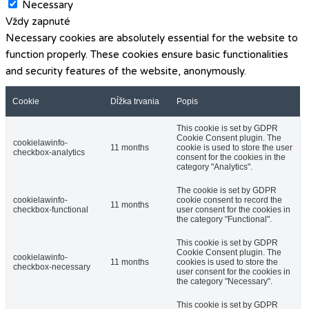
Necessary
Vždy zapnuté
Necessary cookies are absolutely essential for the website to
function properly. These cookies ensure basic functionalities
and security features of the website, anonymously.
Cookie
Dĺžka trvania
Popis
This cookie is set by GDPR
Cookie Consent plugin. The
cookielawinfo-
11 months
cookie is used to store the user
checkbox-analytics
consent for the cookies in the
category "Analytics".
The cookie is set by GDPR
cookielawinfo-
cookie consent to record the
11 months
checkbox-functional
user consent for the cookies in
the category "Functional".
This cookie is set by GDPR
Cookie Consent plugin. The
cookielawinfo-
11 months
cookies is used to store the
checkbox-necessary
user consent for the cookies in
the category "Necessary".
This cookie is set by GDPR