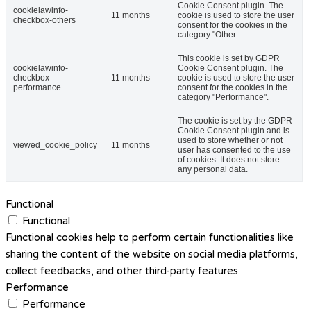
Cookie Consent plugin. The
cookielawinfo-
11 months
cookie is used to store the user
checkbox-others
consent for the cookies in the
category "Other.
This cookie is set by GDPR
cookielawinfo-
Cookie Consent plugin. The
checkbox-
11 months
cookie is used to store the user
performance
consent for the cookies in the
category "Performance".
The cookie is set by the GDPR
Cookie Consent plugin and is
used to store whether or not
viewed_cookie_policy
11 months
user has consented to the use
of cookies. It does not store
any personal data.
Functional
Functional
Functional cookies help to perform certain functionalities like
sharing the content of the website on social media platforms,
collect feedbacks, and other third-party features.
Performance
Performance