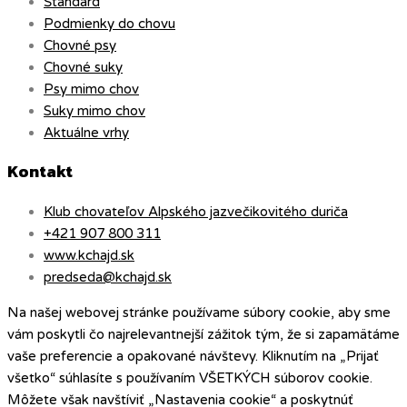
Štandard
Podmienky do chovu
Chovné psy
Chovné suky
Psy mimo chov
Suky mimo chov
Aktuálne vrhy
Kontakt
Klub chovateľov Alpského jazvečikovitého duriča
+421 907 800 311
www.kchajd.sk
predseda@kchajd.sk
Na našej webovej stránke používame súbory cookie, aby sme
vám poskytli čo najrelevantnejší zážitok tým, že si zapamätáme
vaše preferencie a opakované návštevy. Kliknutím na „Prijať
všetko“ súhlasíte s používaním VŠETKÝCH súborov cookie.
Môžete však navštíviť „Nastavenia cookie“ a poskytnúť