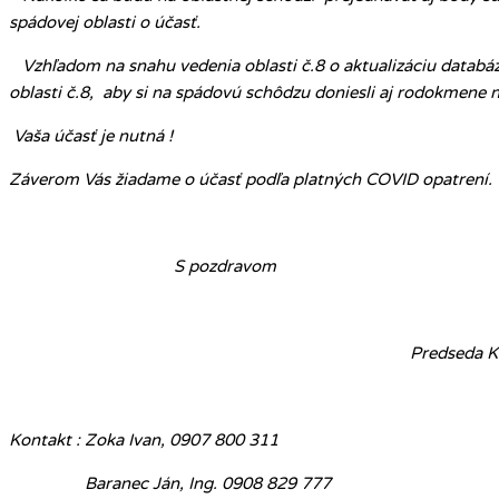
spádovej oblasti o účasť.
Vzhľadom na snahu vedenia oblasti č.8 o aktualizáciu databá
oblasti č.8, aby si na spádovú schôdzu doniesli aj rodokmene
Vaša účasť je nutná !
Záverom Vás žiadame o účasť podľa platných COVID opatrení.
S pozdravom
Zoka Iv
Predseda KCHAJD a predsed
Kontakt : Zoka Ivan, 0907 800 311
Baranec Ján, Ing. 0908 829 777