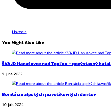
LinkedIn
You Might Also Like
ŠVAJD Hanušovce nad Topľou – povýstavný kata
9. júna 2022
Bonitácia alpských jazvečíkovitých duričov
10. júla 2024