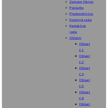
Zoznam členov
Poplatky
Predsedníctvo
Dozorná rada
Redakčná
rada
Oblasti
Oblasť
č.1
Oblasť
č.2
Oblasť
č.3
Oblasť
č.5
Oblasť
č.6
Oblasť