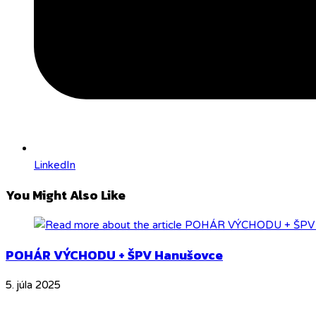
LinkedIn
You Might Also Like
POHÁR VÝCHODU + ŠPV Hanušovce
5. júla 2025