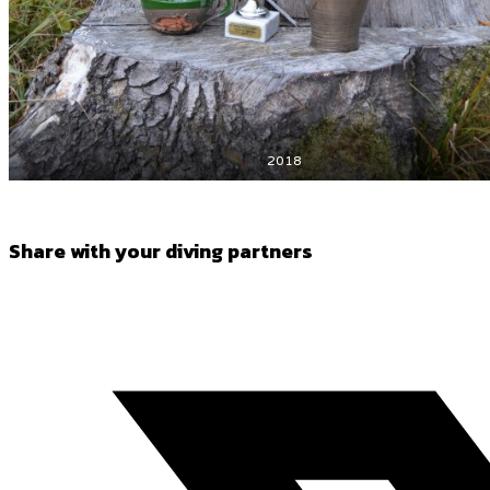
2018
Share
Share with your diving partners
this
Opens
content
in
a
new
window