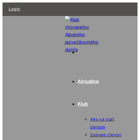
Skip
Login
to
content
Aktuálne
Klub
Ako sa stať
členom
Zoznam členov