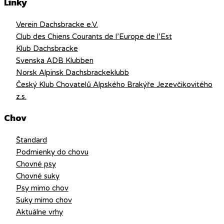
Linky
Verein Dachsbracke e.V.
Club des Chiens Courants de l’Europe de l’Est
Klub Dachsbracke
Svenska ADB Klubben
Norsk Alpinsk Dachsbrackeklubb
Český Klub Chovatelů Alpského Brakýře Jezevčikovitého
z.s.
Chov
Štandard
Podmienky do chovu
Chovné psy
Chovné suky
Psy mimo chov
Suky mimo chov
Aktuálne vrhy