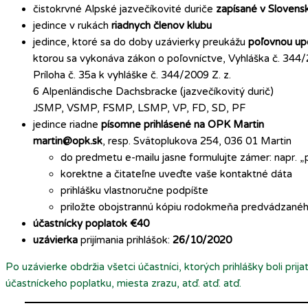
čistokrvné Alpské jazvečíkovité duriče
zapísané v Slovens
jedince v rukách
riadnych členov klubu
jedince, ktoré sa do doby uzávierky preukážu
poľovnou up
ktorou sa vykonáva zákon o poľovníctve, Vyhláška č. 344/
Príloha č. 35a k vyhláške č. 344/2009 Z. z.
6 Alpenländische Dachsbracke (jazvečíkovitý durič)
JSMP, VSMP, FSMP, LSMP, VP, FD, SD, PF
jedince riadne
písomne prihlásené na OPK Martin
martin@opk.sk
, resp. Svätoplukova 254, 036 01 Martin
do predmetu e-mailu jasne formulujte zámer: napr. 
korektne a čitateľne uveďte vaše kontaktné dáta
prihlášku vlastnoručne podpíšte
priložte obojstrannú kópiu rodokmeňa predvádzanéh
účastnícky poplatok €40
uzávierka
prijímania prihlášok:
26/10/2020
Po uzávierke obdržia všetci účastníci, ktorých prihlášky boli prij
účastníckeho poplatku, miesta zrazu, atď. atď. atď.