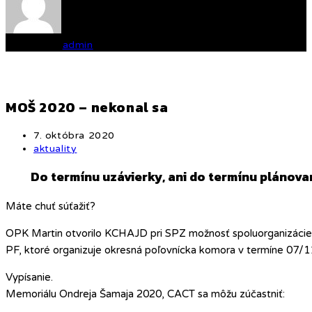
Written by
admin
MOŠ 2020 – nekonal sa
Post
7. októbra 2020
published:
Post
aktuality
category:
Do termínu uzávierky, ani do termínu plánova
Máte chuť súťažiť?
OPK Martin otvorilo KCHAJD pri SPZ možnosť spoluorganizácie 
PF, ktoré organizuje okresná poľovnícka komora v termíne 07/
Vypísanie.
Memoriálu Ondreja Šamaja 2020, CACT sa môžu zúčastniť: