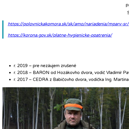
P
https://polovnickakomora.sk/sk/amo/nariadenia/mparv-sr/1
https://korona.gov.sk/platne-hygienicke-opatrenia/
r. 2019 – pre nezáujem zrušené
r. 2018 – BARON od Hozákovho dvora, vodič Vladimír Pav
r. 2017 – CEDRA z Babičovho dvora, vodička Ing. Martin