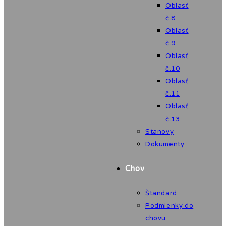
Oblasť
č.8
Oblasť
č.9
Oblasť
č.10
Oblasť
č.11
Oblasť
č.13
Stanovy
Dokumenty
Chov
Štandard
Podmienky do
chovu