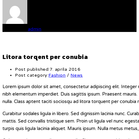
Written by
admin
Litora torqent per conubia
Post published:
7. apríla 2016
Post category:
Fashion
/
News
Lorem ipsum dolor sit amet, consectetur adipiscing elit. Integer 
nibh elementum imperdiet. Duis sagittis ipsum. Praesent mauris.
nulla. Class aptent taciti sociosqu ad litora torquent per conubia
Curabitur sodales ligula in libero. Sed dignissim lacinia nunc. C
mattis. Sed convallis tristique sem. Proin ut ligula vel nunc egesta
turpis quis ligula lacinia aliquet. Mauris ipsum. Nulla metus metus,