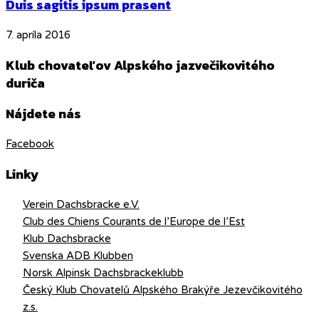
Duis sagitis ipsum prasent
7. apríla 2016
Klub chovateľov Alpského jazvečikovitého
duriča
Nájdete nás
Facebook
Linky
Verein Dachsbracke e.V.
Club des Chiens Courants de l’Europe de l’Est
Klub Dachsbracke
Svenska ADB Klubben
Norsk Alpinsk Dachsbrackeklubb
Český Klub Chovatelů Alpského Brakýře Jezevčikovitého
z.s.