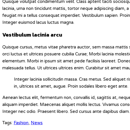
Quisque volutpat condimentum velit. Class aptent taciti sociosq
lacinia, urna non tincidunt mattis, tortor neque adipiscing diam, a 
feugiat mi a tellus consequat imperdiet. Vestibulum sapien. Proin
Integer euismod lacus luctus magna.
Vestibulum lacinia arcu
Quisque cursus, metus vitae pharetra auctor, sem massa mattis 
orci luctus et ultrices posuere cubilia Curae; Morbi lacinia moles
elementum. Morbi in ipsum sit amet pede facilisis laoreet. Donec 
malesuada tellus. Ut ultrices ultrices enim. Curabitur sit amet mauri
Integer lacinia sollicitudin massa. Cras metus. Sed aliquet ri
in, ultrices sit amet, augue. Proin sodales libero eget ante.
Aenean lectus elit, fermentum non, convallis id, sagittis at, neque. N
aliquam imperdiet. Maecenas aliquet mollis lectus. Vivamus consec
Integer nec odio. Praesent libero. Sed cursus ante dapibus diam. 
Tags
:
Fashion
,
News