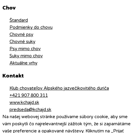
Chov
Štandard
Podmienky do chovu
Chovné psy
Chovné suky
Psy mimo chov
Suky mimo chov
Aktuálne vrhy
Kontakt
Klub chovateľov Alpského jazvečikovitého duriča
+421 907 800 311
www.kchajd.sk
predseda@kchajd.sk
Na našej webovej stránke používame súbory cookie, aby sme
vám poskytli čo najrelevantnejší zážitok tým, že si zapamätáme
vaše preferencie a opakované návštevy. Kliknutím na „Prijať