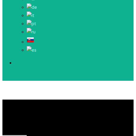
Litora torqent per
conubia