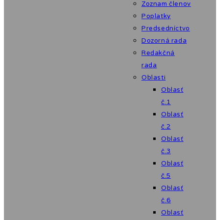
Zoznam členov
Poplatky
Predsedníctvo
Dozorná rada
Redakčná
rada
Oblasti
Oblasť
č.1
Oblasť
č.2
Oblasť
č.3
Oblasť
č.5
Oblasť
č.6
Oblasť