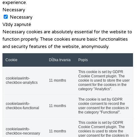
experience.
Necessary
Necessary
Vždy zapnuté
Necessary cookies are absolutely essential for the website to
function properly. These cookies ensure basic functionalities
and security features of the website, anonymously.
Cookie
Dĺžka trvania
Popis
This cookie is set by GDPR
Cookie Consent plugin. The
cookielawinfo-
11 months
cookie is used to store the user
checkbox-analytics
consent for the cookies in the
category "Analytics".
The cookie is set by GDPR
cookielawinfo-
cookie consent to record the
11 months
checkbox-functional
user consent for the cookies in
the category "Functional".
This cookie is set by GDPR
Cookie Consent plugin. The
cookielawinfo-
11 months
cookies is used to store the
checkbox-necessary
user consent for the cookies in