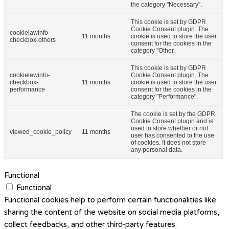
the category "Necessary".
This cookie is set by GDPR
Cookie Consent plugin. The
cookielawinfo-
11 months
cookie is used to store the user
checkbox-others
consent for the cookies in the
category "Other.
This cookie is set by GDPR
cookielawinfo-
Cookie Consent plugin. The
checkbox-
11 months
cookie is used to store the user
performance
consent for the cookies in the
category "Performance".
The cookie is set by the GDPR
Cookie Consent plugin and is
used to store whether or not
viewed_cookie_policy
11 months
user has consented to the use
of cookies. It does not store
any personal data.
Functional
Functional
Functional cookies help to perform certain functionalities like
sharing the content of the website on social media platforms,
collect feedbacks, and other third-party features.