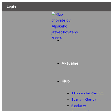
Skip
Login
to
content
Aktuálne
Klub
Ako sa stať členom
Zoznam členov
Poplatky