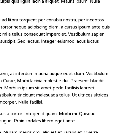
turpis quis ligula lacinia aliquet. Mauris ipsum. Nulla
 ad litora torquent per conubia nostra, per inceptos
 tortor neque adipiscing diam, a cursus ipsum ante quis
iat mi a tellus consequat imperdiet. Vestibulum sapien.
suscipit. Sed lectus. Integer euismod lacus luctus
 sem, at interdum magna augue eget diam. Vestibulum
ia Curae; Morbi lacinia molestie dui. Praesent blandit
Morbi in ipsum sit amet pede facilisis laoreet.
tibulum tincidunt malesuada tellus. Ut ultrices ultrices
corper. Nulla facilisi.
risus a tortor. Integer id quam. Morbi mi. Quisque
t, augue. Proin sodales libero eget ante.
 Nullam mauris orci, aliquet et, iaculis et, viverra