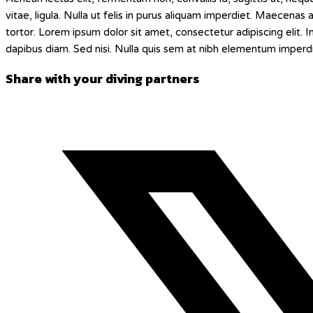
vitae, ligula. Nulla ut felis in purus aliquam imperdiet. Maecenas 
tortor. Lorem ipsum dolor sit amet, consectetur adipiscing elit. 
dapibus diam. Sed nisi. Nulla quis sem at nibh elementum imperdie
Share
Share with your diving partners
this
Opens
content
in
a
new
window