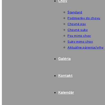
Chov
Štandard
Podmienky do chovu
Chovné psy
Chovné suky
Psy mimo chov
Suky mimo chov
Aktuálne párenia/vrhy
Galéria
Kontakt
Kalendár