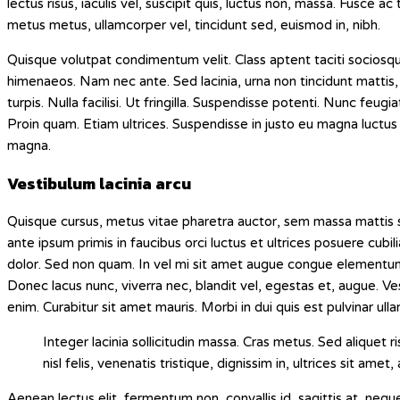
lectus risus, iaculis vel, suscipit quis, luctus non, massa. Fusce ac 
metus metus, ullamcorper vel, tincidunt sed, euismod in, nibh.
Quisque volutpat condimentum velit. Class aptent taciti sociosqu
himenaeos. Nam nec ante. Sed lacinia, urna non tincidunt mattis,
turpis. Nulla facilisi. Ut fringilla. Suspendisse potenti. Nunc feug
Proin quam. Etiam ultrices. Suspendisse in justo eu magna luctus 
magna.
Vestibulum lacinia arcu
Quisque cursus, metus vitae pharetra auctor, sem massa mattis
ante ipsum primis in faucibus orci luctus et ultrices posuere cubil
dolor. Sed non quam. In vel mi sit amet augue congue elementum. 
Donec lacus nunc, viverra nec, blandit vel, egestas et, augue. Ves
enim. Curabitur sit amet mauris. Morbi in dui quis est pulvinar ullam
Integer lacinia sollicitudin massa. Cras metus. Sed aliquet 
nisl felis, venenatis tristique, dignissim in, ultrices sit ame
Aenean lectus elit, fermentum non, convallis id, sagittis at, neque.