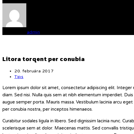
Written by
admin
Litora torqent per conubia
Post
20. februára 2017
published:
Post
Tips
category:
Lorem ipsum dolor sit amet, consectetur adipiscing elit. Integer
diam. Sed nisi. Nulla quis sem at nibh elementum imperdiet. Duis 
augue semper porta. Mauris massa. Vestibulum lacinia arcu eget nu
per conubia nostra, per inceptos himenaeos.
Curabitur sodales ligula in libero. Sed dignissim lacinia nunc. Cur
scelerisque sem at dolor. Maecenas mattis. Sed convallis tristiqu