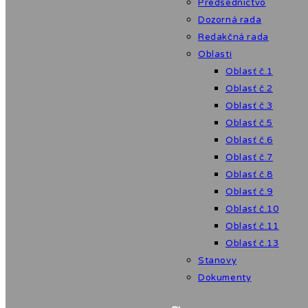
Predsedníctvo
Dozorná rada
Redakčná rada
Oblasti
Oblasť č.1
Oblasť č.2
Oblasť č.3
Oblasť č.5
Oblasť č.6
Oblasť č.7
Oblasť č.8
Oblasť č.9
Oblasť č.10
Oblasť č.11
Oblasť č.13
Stanovy
Dokumenty