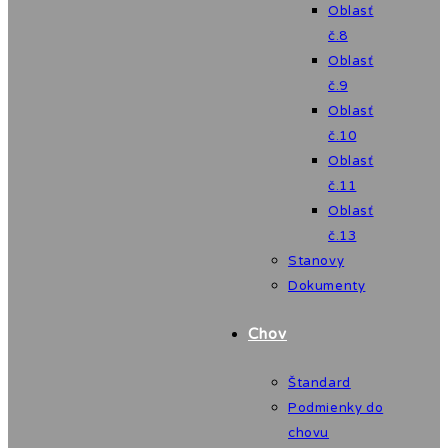
Oblasť
č.8
Oblasť
č.9
Oblasť
č.10
Oblasť
č.11
Oblasť
č.13
Stanovy
Dokumenty
Chov
Štandard
Podmienky do
chovu