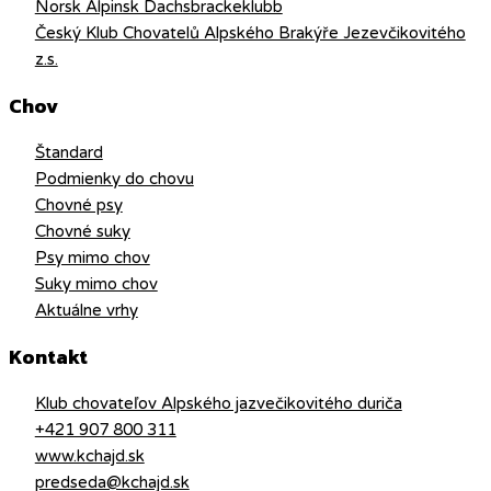
Norsk Alpinsk Dachsbrackeklubb
Český Klub Chovatelů Alpského Brakýře Jezevčikovitého
z.s.
Chov
Štandard
Podmienky do chovu
Chovné psy
Chovné suky
Psy mimo chov
Suky mimo chov
Aktuálne vrhy
Kontakt
Klub chovateľov Alpského jazvečikovitého duriča
+421 907 800 311
www.kchajd.sk
predseda@kchajd.sk