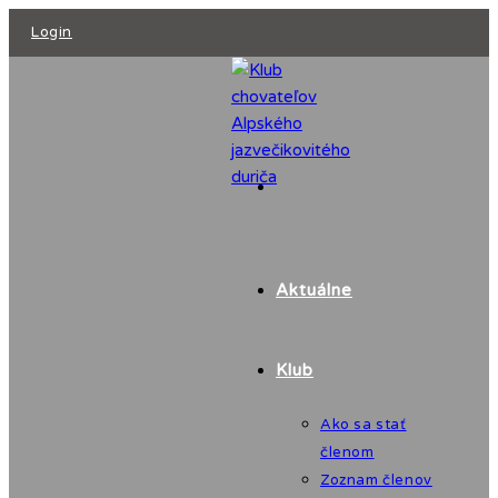
Skip
Login
to
content
Aktuálne
Klub
Ako sa stať
členom
Zoznam členov