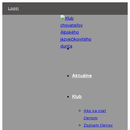
Skip
Login
to
content
Aktuálne
Klub
Ako sa stať
členom
Zoznam členov