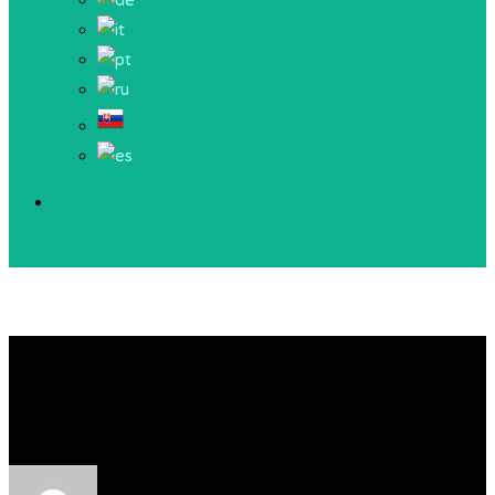
ASTA z Bystřického
zámku