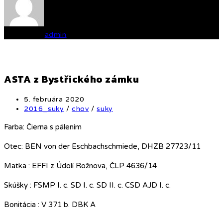
Written by
admin
ASTA z Bystřického zámku
Post
5. februára 2020
published:
Post
2016_suky
/
chov
/
suky
category:
Farba: Čierna s pálením
Otec: BEN von der Eschbachschmiede, DHZB 27723/11
Matka : EFFI z Údolí Rožnova, ČLP 4636/14
Skúšky : FSMP I. c. SD I. c. SD II. c. CSD AJD I. c.
Bonitácia : V 371 b. DBK A