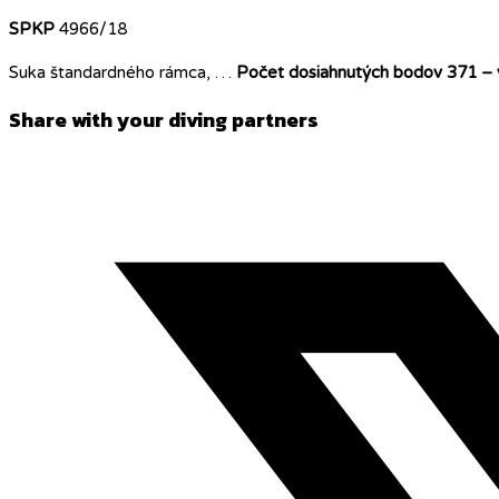
SPKP
4966/18
Suka štandardného rámca, …
Počet dosiahnutých bodov 371 – 
Share
Share with your diving partners
this
Opens
content
in
a
new
window