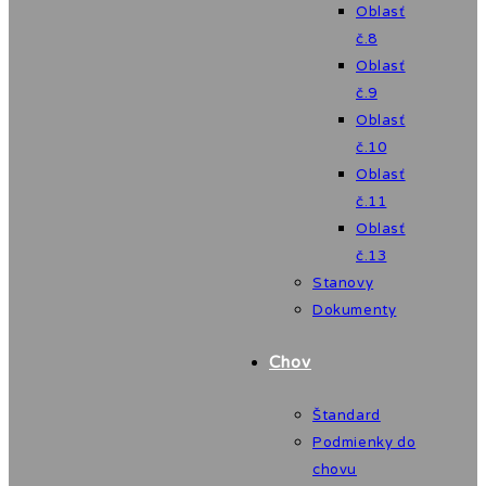
Oblasť
č.8
Oblasť
č.9
Oblasť
č.10
Oblasť
č.11
Oblasť
č.13
Stanovy
Dokumenty
Chov
Štandard
Podmienky do
chovu