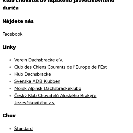
Klub chovateľov Alpského jazvečikovitého
duriča
Nájdete nás
Facebook
Linky
Verein Dachsbracke e.V.
Club des Chiens Courants de l’Europe de l’Est
Klub Dachsbracke
Svenska ADB Klubben
Norsk Alpinsk Dachsbrackeklubb
Český Klub Chovatelů Alpského Brakýře
Jezevčikovitého z.s.
Chov
Štandard