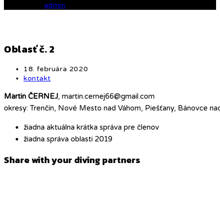
Written by
admin
Oblasť č. 2
Post
18. februára 2020
published:
Post
kontakt
category:
Martin ČERNEJ
, martin.cernej66@gmail.com
okresy: Trenčín, Nové Mesto nad Váhom, Piešťany, Bánovce nad
žiadna aktuálna krátka správa pre členov
žiadna správa oblasti 2019
Share
Share with your diving partners
this
Opens
content
in
a
new