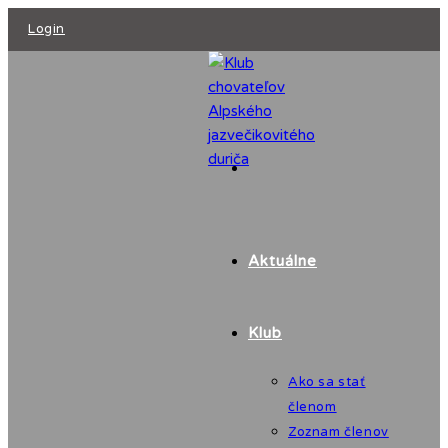
Skip
Login
to
content
Aktuálne
Klub
Ako sa stať
členom
Zoznam členov