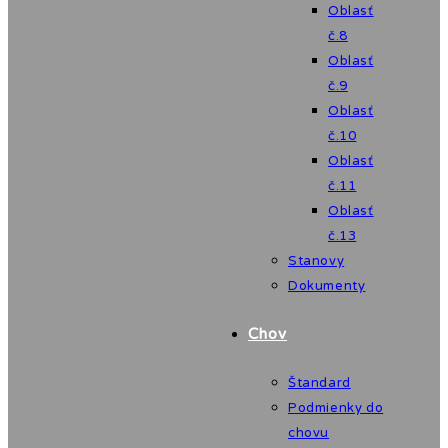
Oblasť
č.8
Oblasť
č.9
Oblasť
č.10
Oblasť
č.11
Oblasť
č.13
Stanovy
Dokumenty
Chov
Štandard
Podmienky do
chovu