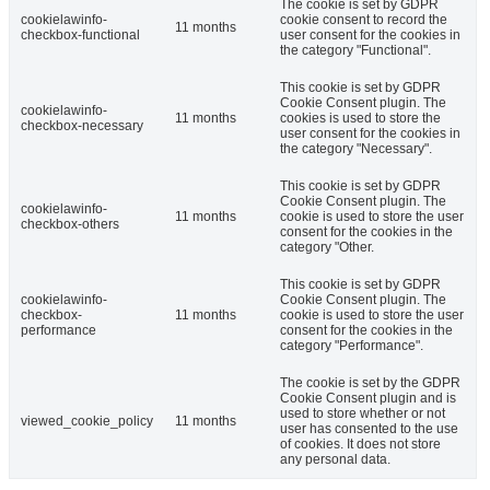
The cookie is set by GDPR
cookielawinfo-
cookie consent to record the
11 months
checkbox-functional
user consent for the cookies in
the category "Functional".
This cookie is set by GDPR
Cookie Consent plugin. The
cookielawinfo-
11 months
cookies is used to store the
checkbox-necessary
user consent for the cookies in
the category "Necessary".
This cookie is set by GDPR
Cookie Consent plugin. The
cookielawinfo-
11 months
cookie is used to store the user
checkbox-others
consent for the cookies in the
category "Other.
This cookie is set by GDPR
cookielawinfo-
Cookie Consent plugin. The
checkbox-
11 months
cookie is used to store the user
performance
consent for the cookies in the
category "Performance".
The cookie is set by the GDPR
Cookie Consent plugin and is
used to store whether or not
viewed_cookie_policy
11 months
user has consented to the use
of cookies. It does not store
any personal data.