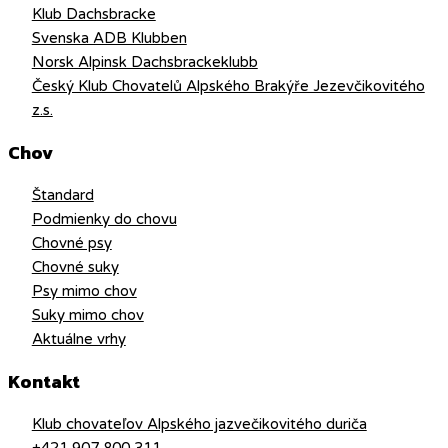
Klub Dachsbracke
Svenska ADB Klubben
Norsk Alpinsk Dachsbrackeklubb
Český Klub Chovatelů Alpského Brakýře Jezevčikovitého
z.s.
Chov
Štandard
Podmienky do chovu
Chovné psy
Chovné suky
Psy mimo chov
Suky mimo chov
Aktuálne vrhy
Kontakt
Klub chovateľov Alpského jazvečikovitého duriča
+421 907 800 311