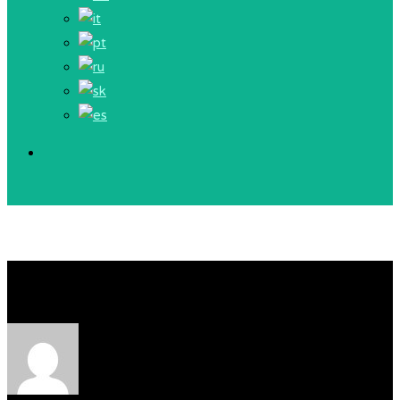
Oblasť č. 2