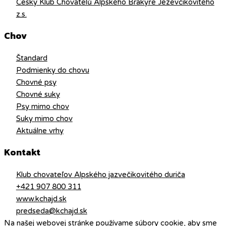
Český Klub Chovatelů Alpského Brakýře Jezevčikovitého
z.s.
Chov
Štandard
Podmienky do chovu
Chovné psy
Chovné suky
Psy mimo chov
Suky mimo chov
Aktuálne vrhy
Kontakt
Klub chovateľov Alpského jazvečikovitého duriča
+421 907 800 311
www.kchajd.sk
predseda@kchajd.sk
Na našej webovej stránke používame súbory cookie, aby sme