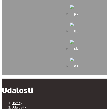
Udalosti
Home
>
Udalosti
>