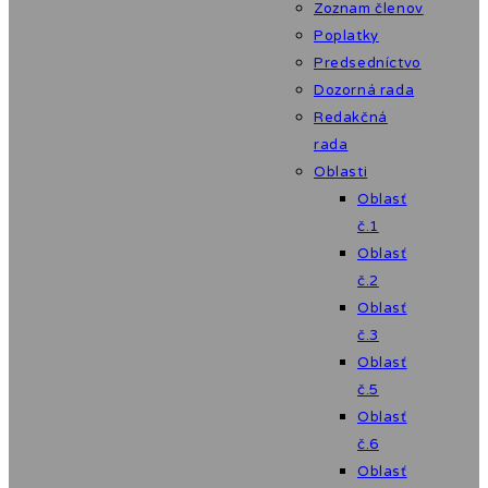
Zoznam členov
Poplatky
Predsedníctvo
Dozorná rada
Redakčná
rada
Oblasti
Oblasť
č.1
Oblasť
č.2
Oblasť
č.3
Oblasť
č.5
Oblasť
č.6
Oblasť